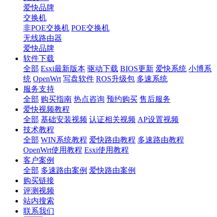
爱快品牌
交换机
非POE交换机
POE交换机
无线路由器
爱快品牌
软件下载
全部
Esxi最新版本
驱动下载
BIOS更新
爱快系统
小博系
统
OpenWrt
写盘软件
ROS升级包
多速系统
服务支持
全部
购买指南
热点咨询
预约购买
售后服务
爱快视频教程
全部
基础安装视频
认证相关视频
AP设置视频
技术教程
全部
WIN系统教程
爱快路由教程
多速路由教程
OpenWrt使用教程
Esxi使用教程
客户案例
全部
多速路由案例
爱快路由案例
购买链接
评测视频
站内搜索
联系我们