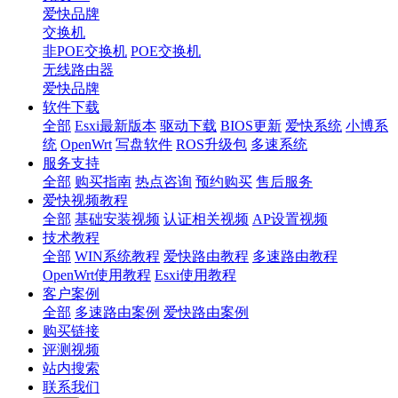
爱快品牌
交换机
非POE交换机
POE交换机
无线路由器
爱快品牌
软件下载
全部
Esxi最新版本
驱动下载
BIOS更新
爱快系统
小博系
统
OpenWrt
写盘软件
ROS升级包
多速系统
服务支持
全部
购买指南
热点咨询
预约购买
售后服务
爱快视频教程
全部
基础安装视频
认证相关视频
AP设置视频
技术教程
全部
WIN系统教程
爱快路由教程
多速路由教程
OpenWrt使用教程
Esxi使用教程
客户案例
全部
多速路由案例
爱快路由案例
购买链接
评测视频
站内搜索
联系我们